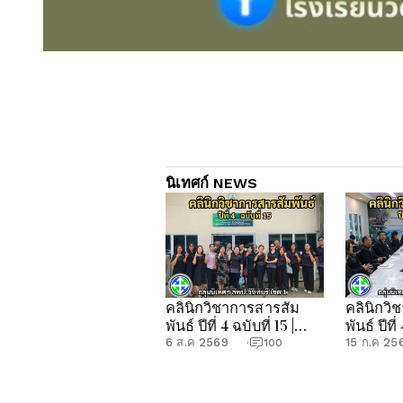
นิเทศก์ NEWS
คลินิกวิชาการสารสัม
คลินิกวิ
พันธ์ ปีที่ 4 ฉบับที่ 15 |
พันธ์ ปีที่
กลุ่มนิเทศฯ สพป.จันทบุรี
กลุ่มนิเท
6 ส.ค 2569
15 ก.ค 25
·
100
เขต 1
เขต 1