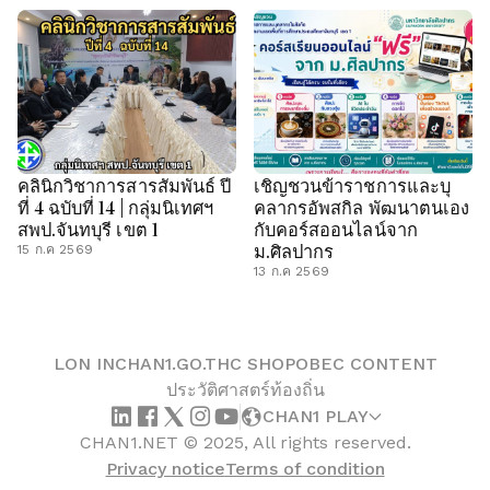
คลินิกวิชาการสารสัมพันธ์ ปี
เชิญชวนข้าราชการและบุ
ที่ 4 ฉบับที่ 14 | กลุ่มนิเทศฯ
คลากรอัพสกิล พัฒนาตนเอง
สพป.จันทบุรี เขต 1
กับคอร์สออนไลน์จาก
ม.ศิลปากร
15 ก.ค 2569
13 ก.ค 2569
LON IN
CHAN1.GO.TH
C SHOP
OBEC CONTENT
ประวัติศาสตร์ท้องถิ่น
CHAN1 PLAY
CHAN1.NET © 2025, All rights reserved.
Privacy notice
Terms of condition