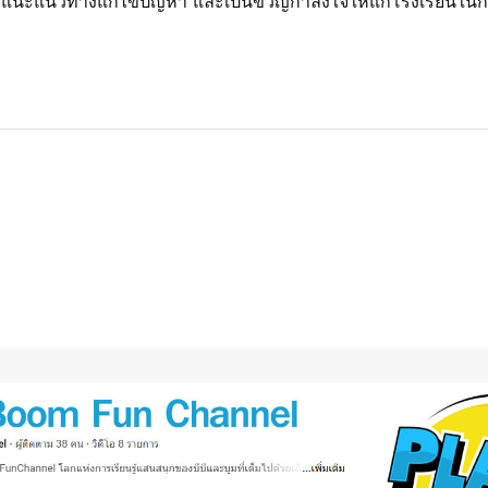
้แนะแนวทางแก้ไขปัญหา และเป็นขวัญกำลังใจให้แก่โรงเรียนในก