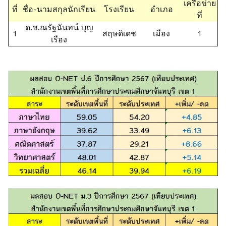
เครือข่าย
ที่
ชื่อ-นามสกุลนักเรียน
โรงเรียน
อำเภอ
ที่
ด.ช.ณรัฐนันทน์ บุญ
1
สฤษดิเดช
เมือง
1
เรือง