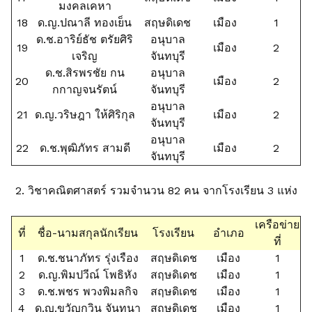
มงคลเคหา
18
ด.ญ.ปณาลี ทองเย็น
สฤษดิเดช
เมือง
1
ด.ช.อาริย์ธัช ตรัยศิริ
อนุบาล
19
เมือง
2
เจริญ
จันทบุรี
ด.ช.สิรพรชัย กน
อนุบาล
20
เมือง
2
กกาญจนรัตน์
จันทบุรี
อนุบาล
21
ด.ญ.วริษฎา ให้ศิริกุล
เมือง
2
จันทบุรี
อนุบาล
22
ด.ช.พุฒิภัทร สามดี
เมือง
2
จันทบุรี
2. วิชาคณิตศาสตร์ รวมจำนวน 82 คน จากโรงเรียน 3 แห่ง
เครือข่าย
ที่
ชื่อ-นามสกุลนักเรียน
โรงเรียน
อำเภอ
ที่
1
ด.ช.ชนาภัทร รุ่งเรือง
สฤษดิเดช
เมือง
1
2
ด.ญ.พิมปวีณ์ โพธิหัง
สฤษดิเดช
เมือง
1
3
ด.ช.พชร พวงพิมลกิจ
สฤษดิเดช
เมือง
1
4
ด.ญ.ขวัญกวิน จันทนา
สฤษดิเดช
เมือง
1