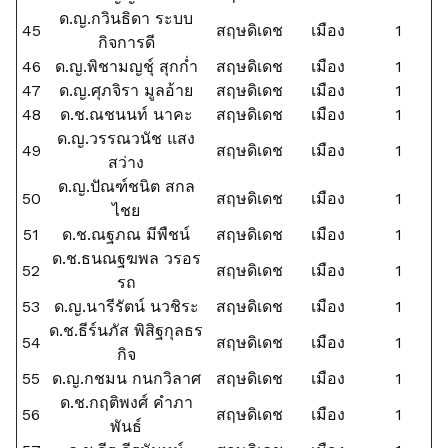
ด.ญ.กวินธิดา ระบบ
45
สฤษดิเดช
เมือง
1
กิจการดี
46
ด.ญ.พิชามญชุ์ สุกก่ำ
สฤษดิเดช
เมือง
1
47
ด.ญ.ศุภจิรา มูลอ้าย
สฤษดิเดช
เมือง
1
48
ด.ช.ณชนนท์ นาคะ
สฤษดิเดช
เมือง
1
ด.ญ.วรรณวนัช แสง
49
สฤษดิเดช
เมือง
1
สว่าง
ด.ญ.ปัณฑ์ชนิต สกล
50
สฤษดิเดช
เมือง
1
ไชย
51
ด.ช.ณฐภณ มีพืชน์
สฤษดิเดช
เมือง
1
ด.ช.ธนณฐฆพล วรอร
52
สฤษดิเดช
เมือง
1
รถ
53
ด.ญ.นารีรัตน์ นวชิระ
สฤษดิเดช
เมือง
1
ด.ช.ธีร์นภัส พิสิฐกุลธร
54
สฤษดิเดช
เมือง
1
กิจ
55
ด.ญ.กชมน กนกวิลาศ
สฤษดิเดช
เมือง
1
ด.ช.กฤติพงศ์ คำภา
56
สฤษดิเดช
เมือง
1
พันธ์