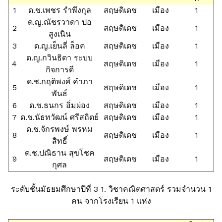
1
ด.ช.เพชร รำพึงกุล
สฤษดิเดช
เมือง
1
ด.ญ.ณัชรวาดา ปอ
2
สฤษดิเดช
เมือง
1
สูงเนิน
3
ด.ญ.เย็นลี่ ล็อค
สฤษดิเดช
เมือง
1
ด.ญ.กวินธิดา ระบบ
4
สฤษดิเดช
เมือง
1
กิจการดี
ด.ช.กฤติพงศ์ คำภา
5
สฤษดิเดช
เมือง
1
พันธ์
6
ด.ช.ธนกร อิ่มผ่อง
สฤษดิเดช
เมือง
1
7
ด.ช.นัธทวัฒน์ ศรีสถิตย์
สฤษดิเดช
เมือง
1
ด.ช.จักรพงษ์ พรหม
8
สฤษดิเดช
เมือง
1
สิทธิ์
ด.ช.ปณิธาน สุขโชค
9
สฤษดิเดช
เมือง
1
กุศล
ระดับชั้นมัธยมศึกษาปีที่ 3 1. วิชาคณิตศาสตร์ รวมจำนวน 1
คน จากโรงเรียน 1 แห่ง