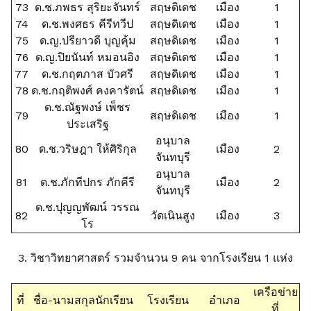
73
ด.ช.ภพธร สุริยะจันทร์
สฤษดิเดช
เมือง
1
74
ด.ช.พงศธร คีรีทวีป
สฤษดิเดช
เมือง
1
75
ด.ญ.ปรียาวดี บุญคุ้ม
สฤษดิเดช
เมือง
1
76
ด.ญ.ปิยนันท์ หมอนอิง
สฤษดิเดช
เมือง
1
77
ด.ช.กฤตภาส บัวศรี
สฤษดิเดช
เมือง
1
78
ด.ช.กฤติพงศ์ คงคารัตน์
สฤษดิเดช
เมือง
1
ด.ช.ณัฐพงษ์ เพ็ชร
79
สฤษดิเดช
เมือง
1
ประเสริฐ
อนุบาล
80
ด.ช.วริษฎา ให้ศิริกุล
เมือง
2
จันทบุรี
อนุบาล
81
ด.ช.ภักทีปกร ภักคีรี
เมือง
2
จันทบุรี
ด.ช.ปุญญพัฒน์ วรรณ
82
วัดเนินสูง
เมือง
3
โร
3. วิชาวิทยาศาสตร์ รวมจำนวน 9 คน จากโรงเรียน 1 แห่ง
เครือข่าย
ที่
ชื่อ-นามสกุลนักเรียน
โรงเรียน
อำเภอ
ที่