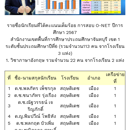
รายชื่อนักเรียนที่ได้คะแนนเต็มร้อย การสอบ O-NET ปีการ
ศึกษา 2567
สำนักงานเขตพื้นที่การศึกษาประถมศึกษาจันทบุรี เขต 1
ระดับชั้นประถมศึกษาปีที่6 (รวมจำนวน113 คน จากโรงเรียน
3 แห่ง)
1. วิชาภาษาอังกฤษ รวมจำนวน 22 คน จากโรงเรียน 2 แห่ง
เครือข่าย
ที่
ชื่อ-นามสกุลนักเรียน
โรงเรียน
อำเภอ
ที่
1
ด.ช.พลภัทร เพ็ชรกุล
สฤษดิเดช
เมือง
1
2
ด.ช.ชนาภัทร รุ่งเรือง
สฤษดิเดช
เมือง
1
ด.ช.ณัฐวรรธน์ เจ
3
สฤษดิเดช
เมือง
1
ริญภักดิ์
4
ด.ญ.พิมปวีณ์ โพธิหัง
สฤษดิเดช
เมือง
1
5
ด.ช.พลกฤต บัวเพิ่ม
สฤษดิเดช
เมือง
1