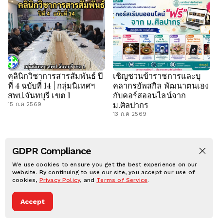
คลินิกวิชาการสารสัมพันธ์ ปี
เชิญชวนข้าราชการและบุ
ที่ 4 ฉบับที่ 14 | กลุ่มนิเทศฯ
คลากรอัพสกิล พัฒนาตนเอง
สพป.จันทบุรี เขต 1
กับคอร์สออนไลน์จาก
ม.ศิลปากร
15 ก.ค 2569
13 ก.ค 2569
GDPR Compliance
LON IN
CHAN1.GO.TH
C SHOP
OBEC CONTENT
We use cookies to ensure you get the best experience on our
ประวัติศาสตร์ท้องถิ่น
website. By continuing to use our site, you accept our use of
CHAN1 PLAY
cookies,
Privacy Policy
, and
Terms of Service
.
CHAN1.NET © 2025, All rights reserved.
Privacy notice
Terms of condition
Accept
Dark