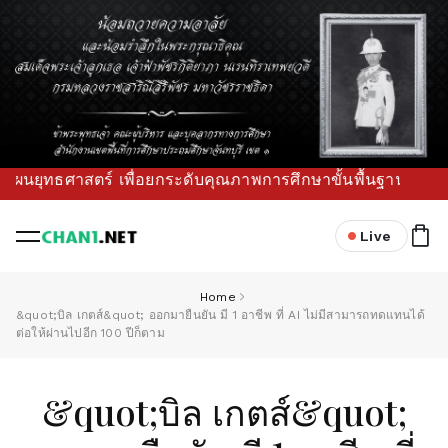
ธศาสตร์ เพื่อยกระดับคุณภาพการศึกษาขั้นพื้นฐานในพื้นที่ (ไม่
Live
Home
&quot;บิล เกตส์&quot; ออกมายืนยัน มี 1 อาชีพ ที่ AI ไม่มีสามารถทดแทนได้
ต่อให้ผ่านไปอีก 100 ปีก็ตาม
&quot;บิล เกตส์&quot;