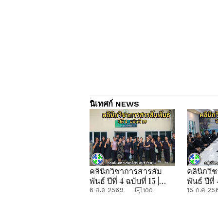
นิเทศก์ NEWS
คลินิกวิชาการสารสัม
คลินิกวิ
พันธ์ ปีที่ 4 ฉบับที่ 15 |
พันธ์ ปีที่
กลุ่มนิเทศฯ สพป.จันทบุรี
กลุ่มนิเท
6 ส.ค 2569
15 ก.ค 25
·
100
เขต 1
เขต 1