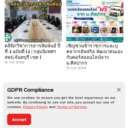
คลินิกวิชาการสารสัมพันธ์ ปี
เชิญชวนข้าราชการและบุ
ที่ 4 ฉบับที่ 14 | กลุ่มนิเทศฯ
คลากรอัพสกิล พัฒนาตนเอง
สพป.จันทบุรี เขต 1
กับคอร์สออนไลน์จาก
ม.ศิลปากร
15 ก.ค 2569
13 ก.ค 2569
GDPR Compliance
LON IN
CHAN1.GO.TH
C SHOP
OBEC CONTENT
We use cookies to ensure you get the best experience on our
ประวัติศาสตร์ท้องถิ่น
website. By continuing to use our site, you accept our use of
CHAN1 PLAY
cookies,
Privacy Policy
, and
Terms of Service
.
CHAN1.NET © 2025, All rights reserved.
Privacy notice
Terms of condition
Accept
Dark