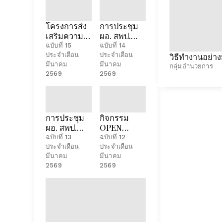
โครงการส่ง
การประชุม
เสริมความรู้
ผอ. สพป.
ทางด้าน
จันทบุรี เขต
ฉบับที่ 15
ฉบับที่ 14
กฎหมายใน
1 สัญจรพบ
วิธีทำงานอย่า
ประจำเดือน
ประจำเดือน
การปฏิบัติ
เพื่อนครู
มีนาคม
มีนาคม
กลุ่มอำนวยการ
หน้าที่แก่ครู
2569
2569
และบุคลากร
ทางการ
ศึกษา
การประชุม
กิจกรรม
ผอ. สพป.
OPEN
จันทบุรี เขต
HOUSE
ฉบับที่ 13
ฉบับที่ 12
1 สัญจรพบ
"เปิดโลก
ประจำเดือน
ประจำเดือน
เพื่อนครู
นวัตกรรม สู่
มีนาคม
มีนาคม
2569
การพัฒนา
2569
นวัตกรน้อย"