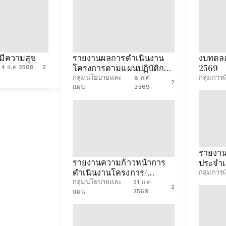
งมีความสุข
รายงานผลการดำเนินงาน
งบทดล
โครงการตามแผนปฏิบัติการ
2569
4 ส.ค 2568
2
ประจำปีงบประมาณ พ.ศ.
กลุ่มนโยบายและ
กลุ่มการเ
8 ก.ค
2
2569 (ไตรมาสที่ 3 ระหว่าง
แผน
2569
เดือนเมษายน - มิถุนายน
2569) ขอบคุณค่ะ
รายงาน
รายงานความก้าวหน้าการ
ประจำเ
ดำเนินงานโครงการ/
กลุ่มการเ
กิจกรรมการใช้งบประมาณ
กลุ่มนโยบายและ
21 ก.ค
2
ประจำปีงบประมาณ พ.ศ.
แผน
2569
2569 ข้อมูล ณ วันที่ 31
มีนาคม 2569