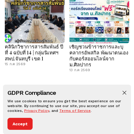
คลินิกวิชาการสารสัมพันธ์ ปี
เชิญชวนข้าราชการและบุ
ที่ 4 ฉบับที่ 14 | กลุ่มนิเทศฯ
คลากรอัพสกิล พัฒนาตนเอง
สพป.จันทบุรี เขต 1
กับคอร์สออนไลน์จาก
ม.ศิลปากร
15 ก.ค 2569
13 ก.ค 2569
GDPR Compliance
LON IN
CHAN1.GO.TH
C SHOP
OBEC CONTENT
We use cookies to ensure you get the best experience on our
ประวัติศาสตร์ท้องถิ่น
website. By continuing to use our site, you accept our use of
CHAN1 PLAY
cookies,
Privacy Policy
, and
Terms of Service
.
CHAN1.NET © 2025, All rights reserved.
Privacy notice
Terms of condition
Accept
Dark